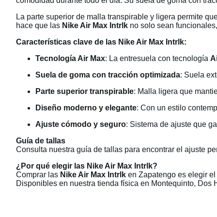
comodidad durante todo el día. Su suela de goma con tracc
La parte superior de malla transpirable y ligera permite 
hace que las
Nike Air Max Intrlk
no solo sean funcionales,
Características clave de las Nike Air Max Intrlk:
Tecnología Air Max
: La entresuela con tecnología
A
Suela de goma con tracción optimizada
: Suela ex
Parte superior transpirable
: Malla ligera que manti
Diseño moderno y elegante
: Con un estilo contem
Ajuste cómodo y seguro
: Sistema de ajuste que gar
Guía de tallas
Consulta nuestra guía de tallas para encontrar el ajuste pe
¿Por qué elegir las Nike Air Max Intrlk?
Comprar las
Nike Air Max Intrlk
en Zapatengo es elegir el
Disponibles en nuestra tienda física en Montequinto, Dos 