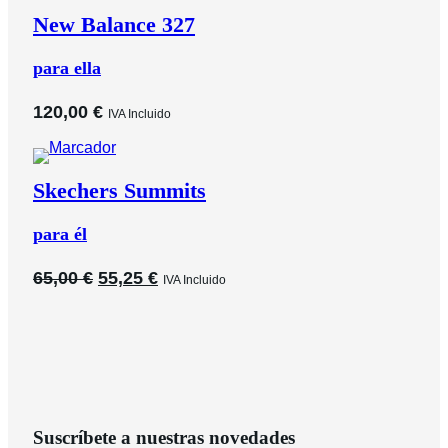
era:
es:
New Balance 327
99,99 €.
70,00 €.
para ella
120,00
€
IVA Incluido
Skechers Summits
para él
El
El
65,00
€
55,25
€
IVA Incluido
precio
precio
original
actual
era:
es:
65,00 €.
55,25 €.
Suscríbete a nuestras novedades