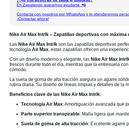
En Zapatengo queremos ayudarte. 📲
Contacta con nosotros por WhatsApp y te atenderemos person
¡Contactar ahora!
Nike Air Max Intrlk – Zapatillas deportivas con máxim
Las
Nike Air Max Intrlk
son las zapatillas deportivas perf
tecnología
Air Max
, estas zapatillas ofrecen una experie
Con un diseño moderno y elegante, las
Nike Air Max Intrl
frescos durante todo el día, mientras que la entresuela co
cómodo.
La suela de goma de alta tracción asegura un agarre sólido
rutina diaria. Su diseño de líneas limpias y detalles de l
Beneficios clave de las Nike Air Max Intrlk:
Tecnología Air Max
: Amortiguación avanzada que p
Parte superior transpirable
: Malla ligera que manti
Suela de goma de alta tracción
: Excelente agarre p