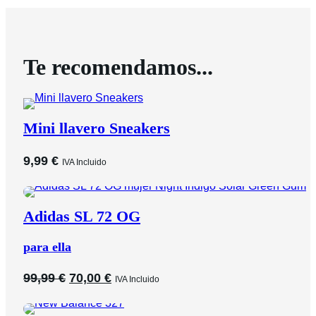
Te recomendamos...
Mini llavero Sneakers
9,99
€
IVA Incluido
Adidas SL 72 OG
para ella
El
El
99,99
€
70,00
€
IVA Incluido
precio
precio
original
actual