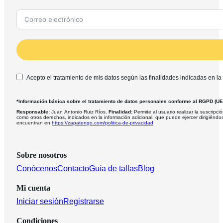
Acepto el tratamiento de mis datos según las finalidades indicadas en la
*Información básica sobre el tratamiento de datos personales conforme al RGPD (U
Responsable:
Juan Antonio Ruiz Ríos.
Finalidad:
Permite al usuario realizar la suscripció
como otros derechos, indicados en la información adicional, que puede ejercer dirigiéndo
encuentran en
https://zapatengo.com/politica-de-privacidad
Sobre nosotros
Conócenos
Contacto
Guía de tallas
Blog
Mi cuenta
Iniciar sesión
Registrarse
Condiciones