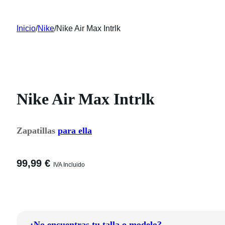
Inicio
/
Nike
/
Nike Air Max Intrlk
Nike Air Max Intrlk
Zapatillas
para ella
99,99
€
IVA Incluido
¿No encuentras tu talla o modelo?