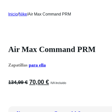
Inicio
/
Nike
/
Air Max Command PRM
Air Max Command PRM
Zapatillas
para ella
El
El
70,00
€
134,99
€
IVA Incluido
precio
precio
original
actual
era:
es:
134,99 €.
70,00 €.