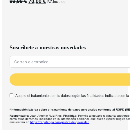
El
El
99,99
€
70,00
€
IVA Incluido
precio
precio
original
actual
era:
es:
99,99 €.
70,00 €.
Suscríbete a nuestras novedades
Acepto el tratamiento de mis datos según las finalidades indicadas en la
*Información básica sobre el tratamiento de datos personales conforme al RGPD (U
Responsable:
Juan Antonio Ruiz Ríos.
Finalidad:
Permite al usuario realizar la suscripció
como otros derechos, indicados en la información adicional, que puede ejercer dirigiéndo
encuentran en
https://zapatengo.com/politica-de-privacidad