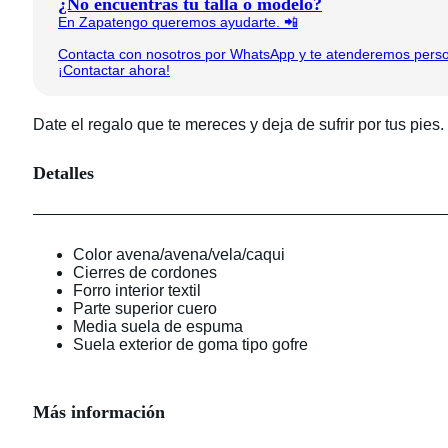
¿No encuentras tu talla o modelo?
En Zapatengo queremos ayudarte. 📲
Contacta con nosotros por WhatsApp y te atenderemos person
¡Contactar ahora!
Date el regalo que te mereces y deja de sufrir por tus pi
Detalles
Color avena/avena/vela/caqui
Cierres de cordones
Forro interior textil
Parte superior cuero
Media suela de espuma
Suela exterior de goma tipo gofre
Más información