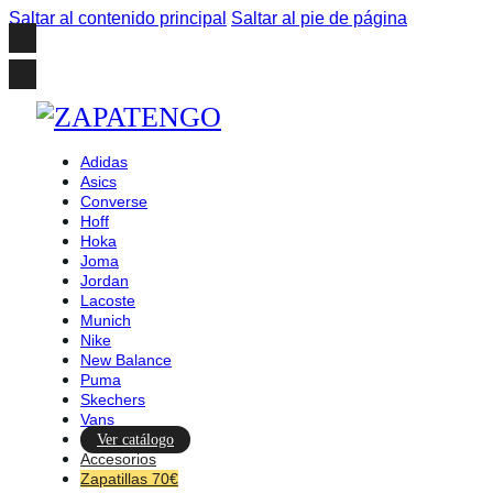
Saltar al contenido principal
Saltar al pie de página
Adidas
Asics
Converse
Hoff
Hoka
Joma
Jordan
Lacoste
Munich
Nike
New Balance
Puma
Skechers
Vans
Ver catálogo
Accesorios
Zapatillas 70€