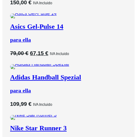
150,00
€
IVA Incluido
Asics Gel-Pulse 14
para ella
El
El
79,00
€
67,15
€
IVA Incluido
precio
precio
original
actual
era:
es:
Adidas Handball Spezial
79,00 €.
67,15 €.
para ella
109,99
€
IVA Incluido
Nike Star Runner 3