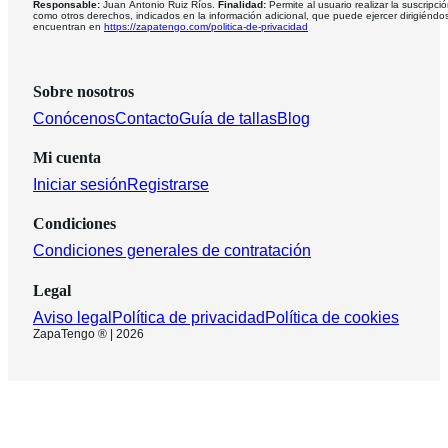
Responsable:
Juan Antonio Ruiz Ríos.
Finalidad:
Permite al usuario realizar la suscripció
como otros derechos, indicados en la información adicional, que puede ejercer dirigiéndo
encuentran en
https://zapatengo.com/politica-de-privacidad
Sobre nosotros
Conócenos
Contacto
Guía de tallas
Blog
Mi cuenta
Iniciar sesión
Registrarse
Condiciones
Condiciones generales de contratación
Legal
Aviso legal
Política de privacidad
Política de cookies
ZapaTengo ® | 2026