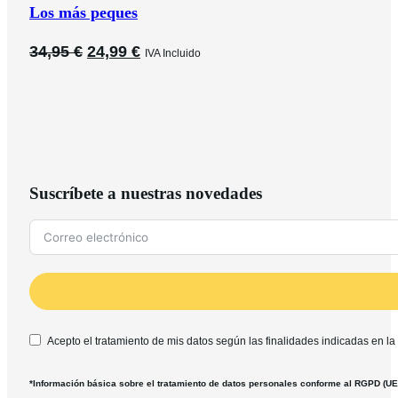
Los más peques
El
El
34,95
€
24,99
€
IVA Incluido
precio
precio
original
actual
era:
es:
34,95 €.
24,99 €.
Suscríbete a nuestras novedades
Acepto el tratamiento de mis datos según las finalidades indicadas en la
*Información básica sobre el tratamiento de datos personales conforme al RGPD (U