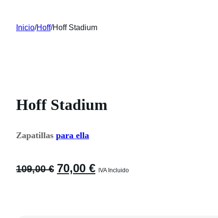
Inicio
/
Hoff
/
Hoff Stadium
Hoff Stadium
Zapatillas
para ella
El
El
70,00
€
109,00
€
IVA Incluido
precio
precio
original
actual
era:
es:
109,00 €.
70,00 €.