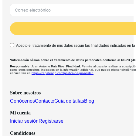
Acepto el tratamiento de mis datos según las finalidades indicadas en la
*Información básica sobre el tratamiento de datos personales conforme al RGPD (U
Responsable:
Juan Antonio Ruiz Ríos.
Finalidad:
Permite al usuario realizar la suscripció
como otros derechos, indicados en la información adicional, que puede ejercer dirigiéndo
encuentran en
https://zapatengo.com/politica-de-privacidad
Sobre nosotros
Conócenos
Contacto
Guía de tallas
Blog
Mi cuenta
Iniciar sesión
Registrarse
Condiciones