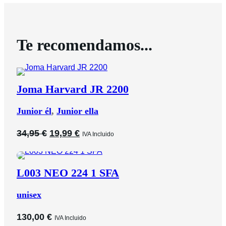
Te recomendamos...
Joma Harvard JR 2200
Junior él
,
Junior ella
El
El
34,95
€
19,99
€
IVA Incluido
precio
precio
original
actual
era:
es:
L003 NEO 224 1 SFA
34,95 €.
19,99 €.
unisex
130,00
€
IVA Incluido