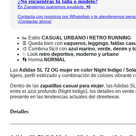
¿No encuentras tu talla o modelo?
En Zapatengo queremos ayudarte. 📲
Contacta con nosotros por WhatsApp y te atenderemos person
¡Contactar ahora!
👟 Estilo
CASUAL URBANO / RETRO RUNNING
👖 Queda bien con
vaqueros, leggings, faldas casu
🎨 Combina fácil con
azul marino, verde, denim y 
✨ Look
retro deportivo, moderno y urbano
👣 Horma
NORMAL
Las
Adidas SL 72 OG mujer en color Night Indigo / Sol
ligero, perfil estilizado y combinación de colores vibrant
Dentro de las
zapatillas casual para mujer
, las Adidas SL
entre el azul profundo (Night Indigo), los detalles en verd
presente en las tendencias actuales del streetwear.
Detalles