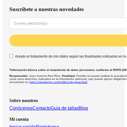
Suscríbete a nuestras novedades
Acepto el tratamiento de mis datos según las finalidades indicadas en la
*Información básica sobre el tratamiento de datos personales conforme al RGPD (U
Responsable:
Juan Antonio Ruiz Ríos.
Finalidad:
Permite al usuario realizar la suscripció
como otros derechos, indicados en la información adicional, que puede ejercer dirigiéndo
encuentran en
https://zapatengo.com/politica-de-privacidad
Sobre nosotros
Conócenos
Contacto
Guía de tallas
Blog
Mi cuenta
Iniciar sesión
Registrarse