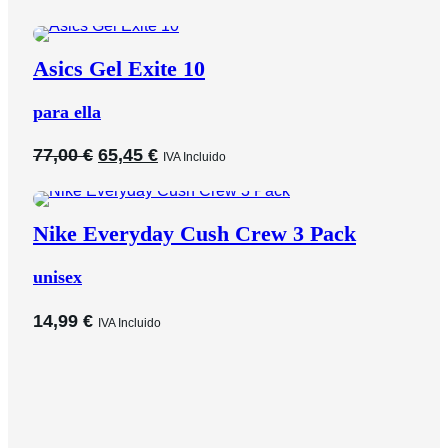
Asics Gel Exite 10
para ella
El
El
77,00
€
65,45
€
IVA Incluido
precio
precio
original
actual
era:
es:
Nike Everyday Cush Crew 3 Pack
77,00 €.
65,45 €.
unisex
14,99
€
IVA Incluido