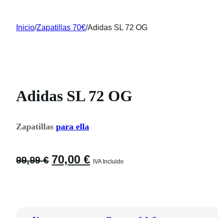
Inicio
/
Zapatillas 70€
/
Adidas SL 72 OG
Adidas SL 72 OG
Zapatillas
para ella
El
El
70,00
€
99,99
€
IVA Incluido
precio
precio
original
actual
era:
es:
99,99 €.
70,00 €.