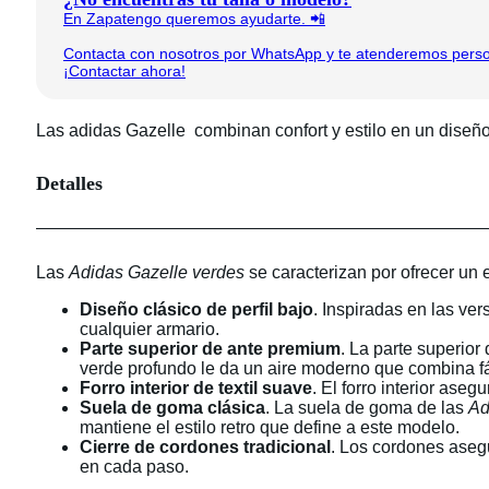
En Zapatengo queremos ayudarte. 📲
Contacta con nosotros por WhatsApp y te atenderemos person
¡Contactar ahora!
Las adidas Gazelle combinan confort y estilo en un diseñ
Detalles
Las
Adidas Gazelle verdes
se caracterizan por ofrecer un 
Diseño clásico de perfil bajo
. Inspiradas en las ver
cualquier armario.
Parte superior de ante premium
. La parte superior
verde profundo le da un aire moderno que combina fá
Forro interior de textil suave
. El forro interior ase
Suela de goma clásica
. La suela de goma de las
Ad
mantiene el estilo retro que define a este modelo.
Cierre de cordones tradicional
. Los cordones asegu
en cada paso.