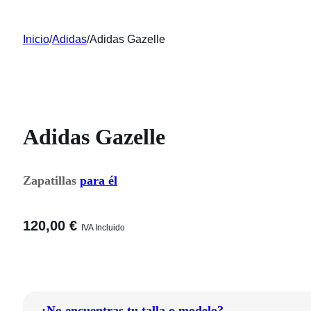
Inicio
/
Adidas
/
Adidas Gazelle
Adidas Gazelle
Zapatillas
para él
120,00
€
IVA Incluido
¿No encuentras tu talla o modelo?