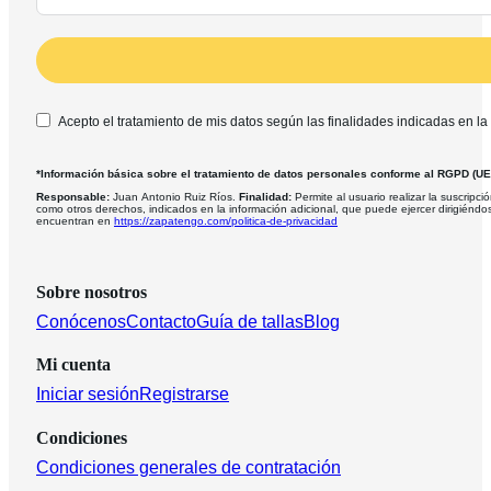
Acepto el tratamiento de mis datos según las finalidades indicadas en la
*Información básica sobre el tratamiento de datos personales conforme al RGPD (U
Responsable:
Juan Antonio Ruiz Ríos.
Finalidad:
Permite al usuario realizar la suscripció
como otros derechos, indicados en la información adicional, que puede ejercer dirigiéndo
encuentran en
https://zapatengo.com/politica-de-privacidad
Sobre nosotros
Conócenos
Contacto
Guía de tallas
Blog
Mi cuenta
Iniciar sesión
Registrarse
Condiciones
Condiciones generales de contratación