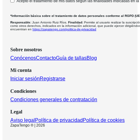
Acepto el tratamiento de mis datos según las finalidades indicadas en la
*Información básica sobre el tratamiento de datos personales conforme al RGPD (U
Responsable:
Juan Antonio Ruiz Ríos.
Finalidad:
Permite al usuario realizar la suscripció
como otros derechos, indicados en la información adicional, que puede ejercer dirigiéndo
encuentran en
https://zapatengo.com/politica-de-privacidad
Sobre nosotros
Conócenos
Contacto
Guía de tallas
Blog
Mi cuenta
Iniciar sesión
Registrarse
Condiciones
Condiciones generales de contratación
Legal
Aviso legal
Política de privacidad
Política de cookies
ZapaTengo ® | 2026