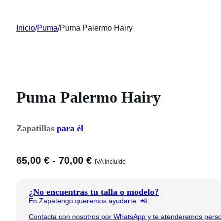
Inicio
/
Puma
/
Puma Palermo Hairy
Puma Palermo Hairy
Zapatillas
para él
Rango
65,00
€
-
70,00
€
IVA Incluido
de
precios:
¿No encuentras tu talla o modelo?
desde
En Zapatengo queremos ayudarte. 📲
65,00 €
hasta
Contacta con nosotros por WhatsApp y te atenderemos person